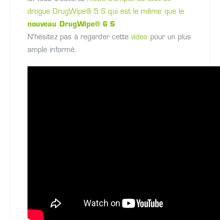
drogue DrugWipe® 5 S qui est le même que le
nouveau DrugWipe® 6 S
N'hésitez pas à regarder cette
video
pour un plus
ample informé.