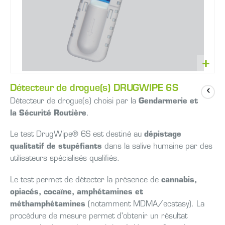
Skip
Détecteur de drogue(s) DRUGWIPE 6S
to
the
Détecteur de drogue(s) choisi par la
Gendarmerie et
beginning
la Sécurité Routière
.
of
the
Le test DrugWipe® 6S est destiné au
dépistage
images
qualitatif de stupéfiants
dans la salive humaine par des
gallery
utilisateurs spécialisés qualifiés.
Le test permet de détecter la présence de
cannabis,
opiacés, cocaïne, amphétamines et
méthamphétamines
(notamment MDMA/ecstasy). La
procédure de mesure permet d'obtenir un résultat