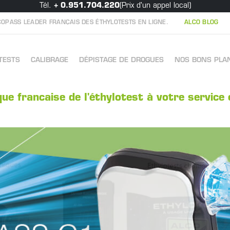
Tél.
+ 0.951.704.220
(Prix d'un appel local)
OPASS LEADER FRANÇAIS DES ÉTHYLOTESTS EN LIGNE.
ALCO BLOG
TESTS
CALIBRAGE
DÉPISTAGE DE DROGUES
NOS BONS PLA
ue francaise de l'éthylotest à votre service