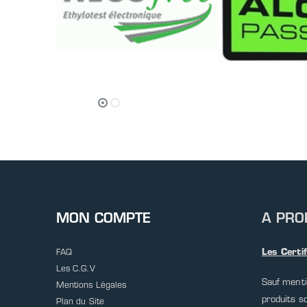
MON COMPTE
A PRO
Les Certi
FAQ
Les C.G.V
Sauf menti
Mentions Légales
produits s
Plan du Site