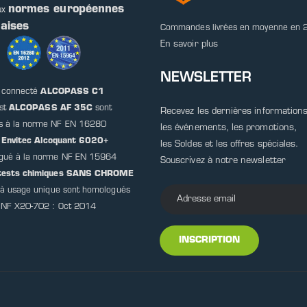
normes européennes
ux
çaises
Commandes livrées en moyenne en 
En savoir plus
NEWSLETTER
t connecté
ALCOPASS C1
est
ALCOPASS AF 35C
sont
Recevez les dernières informations
s à la norme NF EN 16280
les événements, les promotions,
t
Envitec Alcoquant 6020+
les Soldes et les offres spéciales.
gué à la norme NF EN 15964
Souscrivez à notre newsletter
otests chimiques SANS CHROME
) à usage unique sont homologués
 NF X20-702 : Oct 2014
INSCRIPTION