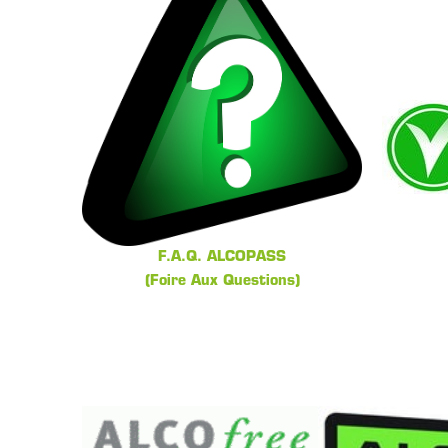
F.A.Q. ALCOPASS
(Foire Aux Questions)