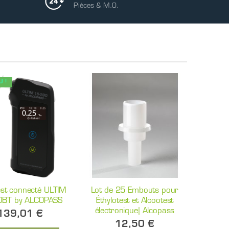
Pièces & M.O.
U !
est connecté ULTIM
Lot de 25 Embouts pour
BT by ALCOPASS
Éthylotest et Alcootest
électronique| Alcopass
139,01 €
12,50 €