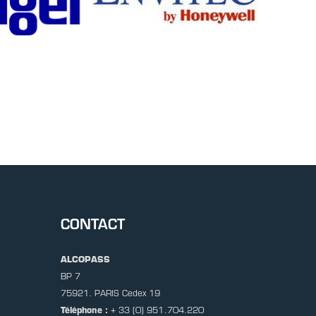
CONTACT
ALCOPASS
BP 7
75921. PARIS Cedex 19
Téléphone :
+ 33 (0) 951.704.220