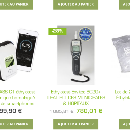
UTER AU PANIER
AJOUTER AU PANIER
AJO
-28%
SS C1 éthylotest
Ethylotest Envitec 6020+
Lot de
onique homologué
IDEAL POLICES MUNICIPALES
Éthylo
cté smartphones
& HOPITAUX
99,90 €
Prix
780,01 €
1 085,81 €
Spécial
UTER AU PANIER
AJOUTER AU PANIER
AJO