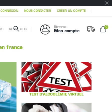
|
CONNEXION
NOUS CONTACTER
CRÉER UN COMPTE
Mon 
0
Bienvenue
NS
ALCO BLOG
Mon compte
Chari
 en france
TEST D'ALCOOLÉMIE VIRTUEL