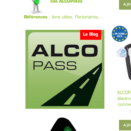
nos ALCOPotes
AJO
Références
, liens utiles, Partenaires,...
Le Blog
ALCOPA
électr
conne
AJO