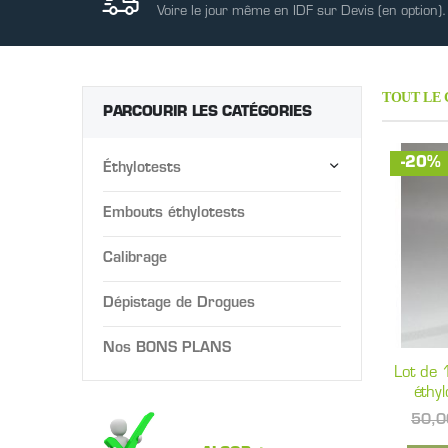
Voire le jour même en IDF sur Devis (en option).
TOUT LE
PARCOURIR LES CATÉGORIES
-20%
Éthylotests
Embouts éthylotests
Calibrage
Dépistage de Drogues
Nos BONS PLANS
Lot de 
éthyl
50,0