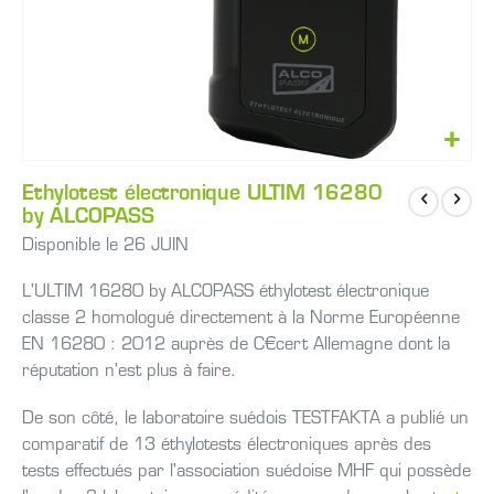
Skip
Ethylotest électronique ULTIM 16280
to
by ALCOPASS
the
beginning
Disponible le 26 JUIN
of
the
L'ULTIM 16280 by ALCOPASS éthylotest électronique
images
classe 2 homologué directement à la Norme Européenne
gallery
EN 16280 : 2012 auprès de C€cert Allemagne dont la
réputation n'est plus à faire.
De son côté, le laboratoire suédois TESTFAKTA a publié un
comparatif de 13 éthylotests électroniques après des
tests effectués par l'association suédoise MHF qui possède