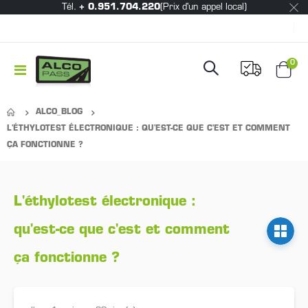
Tél.
+ 0.951.704.220
(Prix d'un appel local)
|
Mon 
0
Basculer
Chari
la
navigation
ALCO_BLOG
L'ÉTHYLOTEST ÉLECTRONIQUE : QU'EST-CE QUE C'EST ET COMMENT
ÇA FONCTIONNE ?
L'éthylotest électronique :
qu'est-ce que c'est et comment
ça fonctionne ?