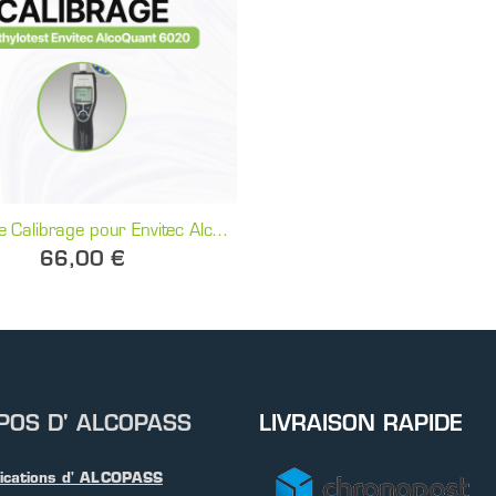
Service de Calibrage pour Envitec AlcoQuant 6020 | Alcopass
66,00 €
POS D' ALCOPASS
LIVRAISON RAPIDE
fications d' ALCOPASS