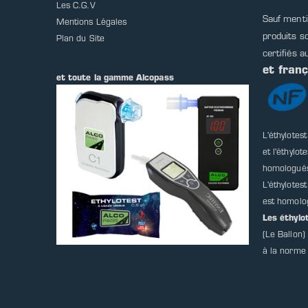
Les C.G.V
Sauf menti
Mentions Légales
produits s
Plan du Site
certifiés a
et fran
et toute la gamme Alcopass
L'éthylotes
et l'éthylot
homologué
L'éthylotes
est homolo
Les éthyl
(Le Ballon
à la norme