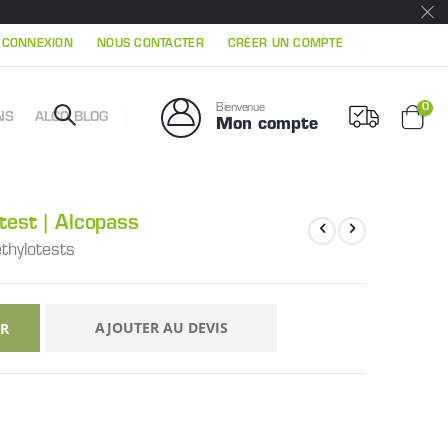
|
CONNEXION
NOUS CONTACTER
CRÉER UN COMPTE
Mon 
0
Bienvenue
NS
ALCO BLOG
Mon compte
Chari
test | Alcopass
thylotests
AJOUTER AU DEVIS
ER