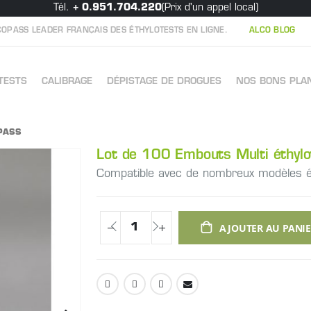
Tél.
+ 0.951.704.220
(Prix d'un appel local)
OPASS LEADER FRANÇAIS DES ÉTHYLOTESTS EN LIGNE.
ALCO BLOG
TESTS
CALIBRAGE
DÉPISTAGE DE DROGUES
NOS BONS PLA
OPASS
Lot de 100 Embouts Multi éthylo
Compatible avec de nombreux modèles é
AJOUTER AU PANI