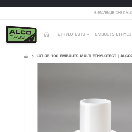
BIENVENUE CHEZ ALC
ÉTHYLOTESTS
EMBOUTS ÉTHYLO
LOT DE 100 EMBOUTS MULTI ÉTHYLOTEST | ALC
Skip
to
the
end
of
the
images
gallery