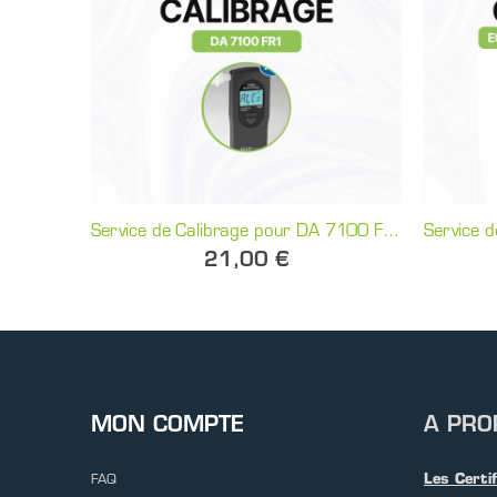
Service de Calibrage pour DA 7100 FR1 | Alcopass
21,00 €
MON COMPTE
A PRO
Les Certi
FAQ