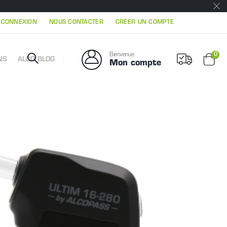
|
CONNEXION
NOUS CONTACTER
CRÉER UN COMPTE
Mon 
0
Bienvenue
NS
ALCO BLOG
Mon compte
Chari