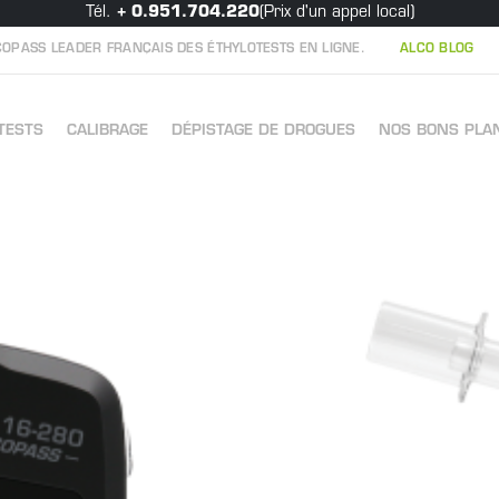
Tél.
+ 0.951.704.220
(Prix d'un appel local)
OPASS LEADER FRANÇAIS DES ÉTHYLOTESTS EN LIGNE.
ALCO BLOG
TESTS
CALIBRAGE
DÉPISTAGE DE DROGUES
NOS BONS PLA