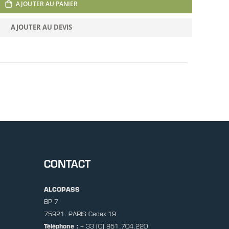
AJOUTER AU PANIER
AJOUTER AU DEVIS
CONTACT
ALCOPASS
BP 7
75921. PARIS Cedex 19
Téléphone :
+ 33 (0) 951.704.220