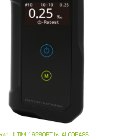
nnecté ULTIM 16280BT by ALCOPASS