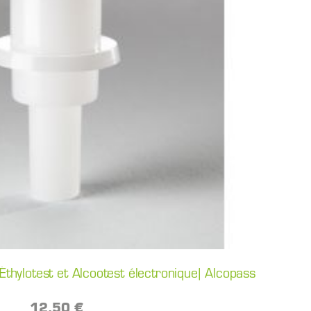
thylotest et Alcootest électronique| Alcopass
12,50 €