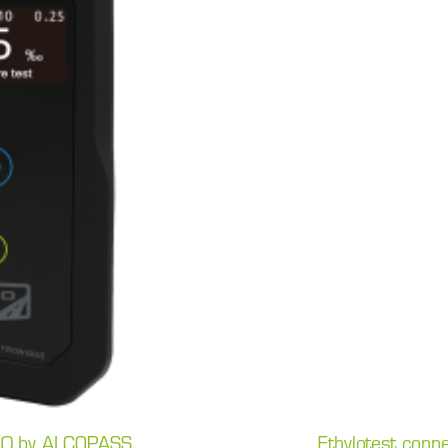
280 by ALCOPASS
Ethylotest co