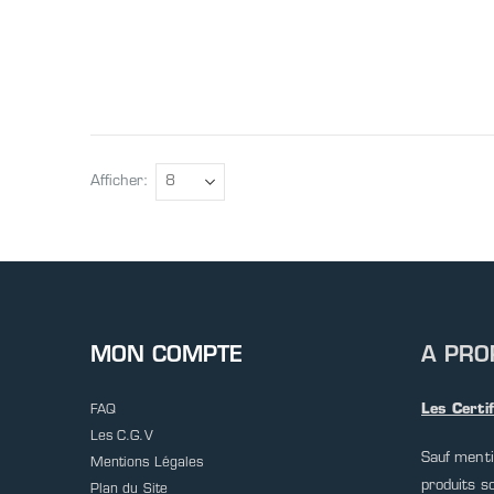
Afficher
MON COMPTE
A PRO
Les Certi
FAQ
Les C.G.V
Sauf menti
Mentions Légales
produits s
Plan du Site