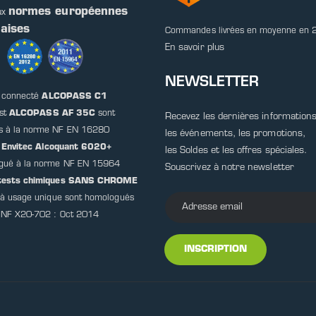
normes européennes
ux
çaises
Commandes livrées en moyenne en 
En savoir plus
NEWSLETTER
t connecté
ALCOPASS C1
est
ALCOPASS AF 35C
sont
Recevez les dernières informations
s à la norme NF EN 16280
les événements, les promotions,
t
Envitec Alcoquant 6020+
les Soldes et les offres spéciales.
gué à la norme NF EN 15964
Souscrivez à notre newsletter
otests chimiques SANS CHROME
) à usage unique sont homologués
 NF X20-702 : Oct 2014
INSCRIPTION