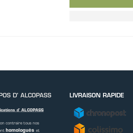
POS D' ALCOPASS
LIVRAISON RAPIDE
fications d' ALCOPASS
on contraire tous nos
homologués
ont
et