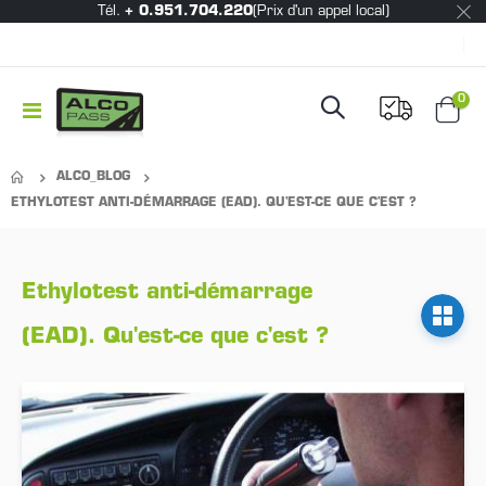
Tél.
+ 0.951.704.220
(Prix d'un appel local)
|
Mon 
0
Basculer
Chari
la
navigation
ALCO_BLOG
ETHYLOTEST ANTI-DÉMARRAGE (EAD). QU'EST-CE QUE C'EST ?
Ethylotest anti-démarrage
(EAD). Qu'est-ce que c'est ?