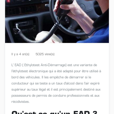
Il y a 4 an(s)
5025 view(s)
L' EAD ( Ethylotest Anti-Démarrage) est une variante de
l'éthylotest électronique qui a été adapté pour être utilisé à
bord des véhicules. Il les empêche de démarrer si le
conducteur qui se teste a un taux d'alcool dans l'air expiré
supérieur au taux légal et il est principalement destiné aux
possesseurs de permis de conduire professionnels et aux
récidivistes.