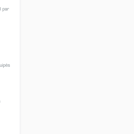
l par
uipés
s