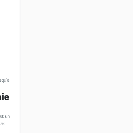
squ’à
ie
st un
0€.