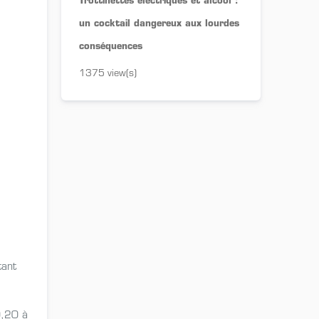
Trottinettes électriques et alcool :
un cocktail dangereux aux lourdes
conséquences
1375 view(s)
tant
0,20 à