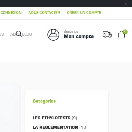
|
CONNEXION
NOUS CONTACTER
CRÉER UN COMPTE
Mon 
0
Bienvenue
NS
ALCO BLOG
Mon compte
Chari
Categories
LES ETHYLOTESTS
(9)
LA REGLEMENTATION
(18)