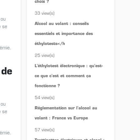
choix ?
33 view(s)
 ou
Alcool au volant : conseils
e se
essentiels et importance des
éthylotests</h
lémie.
25 view(s)
L'éthylotest électronique : qu'est-
 de
ce que c'est et comment ça
fonctionne ?
54 view(s)
 ou
Réglementation sur l'alcool au
e se
volant : France vs Europe
57 view(s)
lémie.