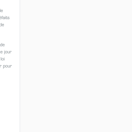
le
faits
 de
 de
e jour
loi
r pour