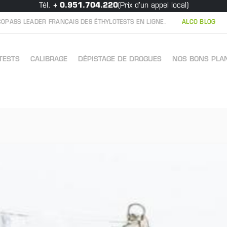
Tél.
+ 0.951.704.220
(Prix d'un appel local)
OPASS LEADER FRANÇAIS DES ÉTHYLOTESTS EN LIGNE.
ALCO BLOG
TESTS
CALIBRAGE
DÉPISTAGE DE DROGUES
NOS BONS PLA